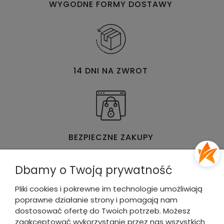
WYGODNE FORMY DOSTAWY
14 DNI NA ZWROT
BEZPIECZNE ZAKUPY
Dbamy o Twoją prywatność
Pliki cookies i pokrewne im technologie umożliwiają
poprawne działanie strony i pomagają nam
WYGODNE & SZYBKIE PŁATNOŚCI
dostosować ofertę do Twoich potrzeb. Możesz
zaakceptować wykorzystanie przez nas wszystkich