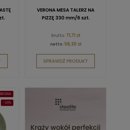
PASTĘ
VERONA MESA TALERZ NA
t.
PIZZĘ 330 mm/6 szt.
71,71 zł
brutto:
58,30 zł
netto:
T
SPRAWDŹ PRODUKT
ERCENA
-20%