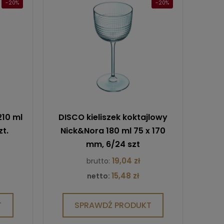
-20%
-20%
210 ml
DISCO kieliszek koktajlowy
zt.
Nick&Nora 180 ml 75 x 170
mm, 6/24 szt
19,04 zł
brutto:
15,48 zł
netto:
T
SPRAWDŹ PRODUKT