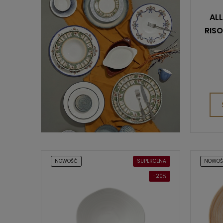
AL
RISO
NOWOŚĆ
SUPERCENA
NOWO
-20%