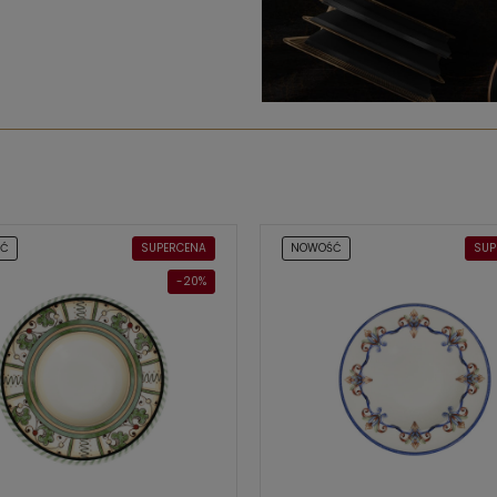
ŚĆ
SUPERCENA
NOWOŚĆ
SUP
-20%