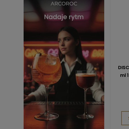
DISC
ml 