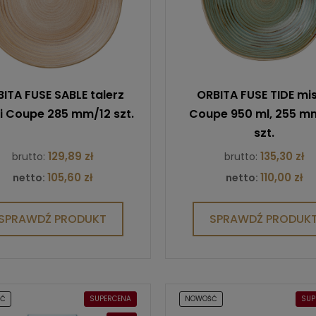
ITA FUSE SABLE talerz
ORBITA FUSE TIDE mi
ki Coupe 285 mm/12 szt.
Coupe 950 ml, 255 m
szt.
129,89 zł
135,30 zł
brutto:
brutto:
105,60 zł
110,00 zł
netto:
netto:
SPRAWDŹ PRODUKT
SPRAWDŹ PRODUK
ŚĆ
SUPERCENA
NOWOŚĆ
SUP