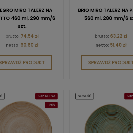
LEGRO MIRO TALERZ NA
BRIO MIRO TALERZ NA 
TTO 460 ml, 290 mm/6
560 ml, 280 mm/6 sz
szt.
74,54 zł
63,22 zł
brutto:
brutto:
60,60 zł
51,40 zł
netto:
netto:
SPRAWDŹ PRODUKT
SPRAWDŹ PRODUK
ŚĆ
SUPERCENA
NOWOŚĆ
SUP
-20%