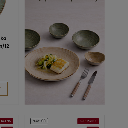
ska
m/12
T
ERCENA
NOWOŚĆ
SUPERCENA