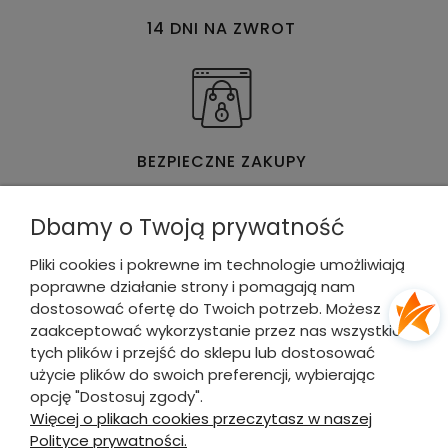
14 DNI NA ZWROT
BEZPIECZNE ZAKUPY
Dbamy o Twoją prywatność
Pliki cookies i pokrewne im technologie umożliwiają
poprawne działanie strony i pomagają nam
WYGODNE & SZYBKIE PŁATNOŚCI
dostosować ofertę do Twoich potrzeb. Możesz
zaakceptować wykorzystanie przez nas wszystkich
tych plików i przejść do sklepu lub dostosować
DLA KUPUJĄCEGO
użycie plików do swoich preferencji, wybierając
opcję "Dostosuj zgody".
INFORMACJE O SKLEPIE
Więcej o plikach cookies przeczytasz w naszej
Polityce prywatności.