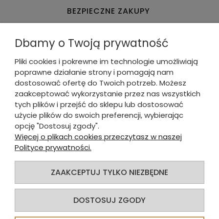
BEZPIECZNE ZAKUPY
Dbamy o Twoją prywatność
Pliki cookies i pokrewne im technologie umożliwiają
poprawne działanie strony i pomagają nam
WYGODNE & SZYBKIE PŁATNOŚCI
dostosować ofertę do Twoich potrzeb. Możesz
zaakceptować wykorzystanie przez nas wszystkich
tych plików i przejść do sklepu lub dostosować
DLA KUPUJĄCEGO
użycie plików do swoich preferencji, wybierając
opcję "Dostosuj zgody".
INFORMACJE O SKLEPIE
Więcej o plikach cookies przeczytasz w naszej
Polityce prywatności.
INFORMACJE
ZAAKCEPTUJ TYLKO NIEZBĘDNE
© 2025
Alva Sp. z o.o.
. Wszelkie prawa zastrzeżone.
DOSTOSUJ ZGODY
Sklep internetowy Shoper.pl