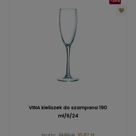
-20%
VINA kieliszek do szampana 190
ml/6/24
13,59 zł
10,87 zł
brutto: