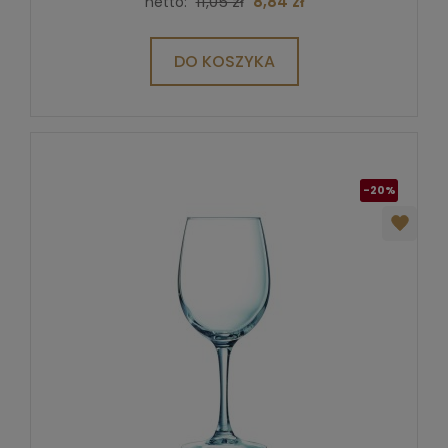
11,05 zł
8,84 zł
netto:
DO KOSZYKA
-20%