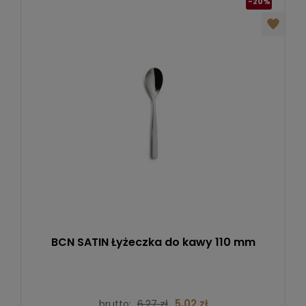
-20%
BCN SATIN Łyżeczka do kawy 110 mm
6,27 zł
5,02 zł
brutto: