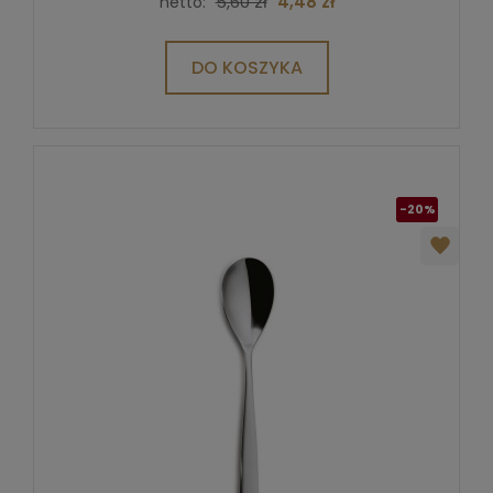
5,60 zł
4,48 zł
netto:
DO KOSZYKA
-20%