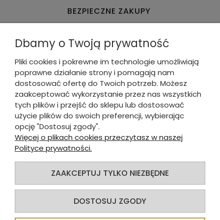
BEZPIECZNE ZAKUPY
Dbamy o Twoją prywatność
Pliki cookies i pokrewne im technologie umożliwiają
poprawne działanie strony i pomagają nam
WYGODNE & SZYBKIE PŁATNOŚCI
dostosować ofertę do Twoich potrzeb. Możesz
zaakceptować wykorzystanie przez nas wszystkich
tych plików i przejść do sklepu lub dostosować
DLA KUPUJĄCEGO
użycie plików do swoich preferencji, wybierając
opcję "Dostosuj zgody".
INFORMACJE O SKLEPIE
Więcej o plikach cookies przeczytasz w naszej
Polityce prywatności.
INFORMACJE
ZAAKCEPTUJ TYLKO NIEZBĘDNE
© 2025
Alva Sp. z o.o.
. Wszelkie prawa zastrzeżone.
DOSTOSUJ ZGODY
Sklep internetowy Shoper.pl