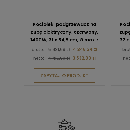
Kociołek-podgrzewacz na
Koc
zupę elektryczny, czerwony,
zupę
1400W, 31 x 34,5 cm, Ø max z
32 c
uchwytami 42 cm, 10,4 l
5 431,68 zł
4 345,34 zł
brutto:
bru
4 416,00 zł
3 532,80 zł
netto:
net
ZAPYTAJ O PRODUKT