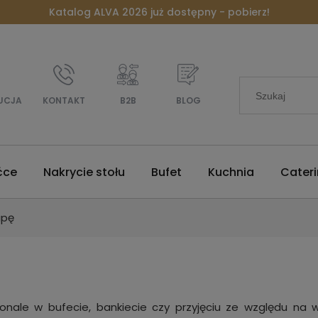
Katalog ALVA 2026 już dostępny - pobierz!
UCJA
KONTAKT
B2B
BLOG
ćce
Nakrycie stołu
Bufet
Kuchnia
Cater
upę
konale w bufecie, bankiecie czy przyjęciu ze względu na 