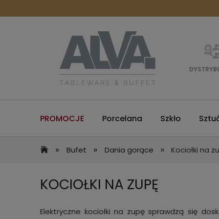
DYSTRYB
PROMOCJE
Porcelana
Szkło
Sztu
»
»
»
Bufet
Dania gorące
Kociołki na z
KOCIOŁKI NA ZUPĘ
Elektryczne kociołki na zupę sprawdzą się dos