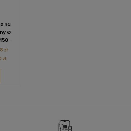
z na
rny Ø
 450-
8 zł
 zł