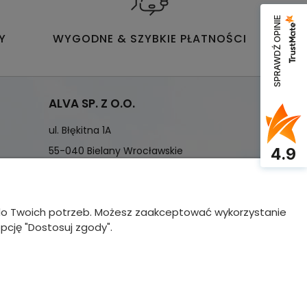
SPRAWDŹ OPINIE
Y
WYGODNE & SZYBKIE PŁATNOŚCI
ALVA SP. Z O.O.
ul. Błękitna 1A
4.9
55-040 Bielany Wrocławskie
Infolinia:
+48 71 334 65 20
Obsługa sklepu:
+48 71 334 65 21
ę do Twoich potrzeb. Możesz zaakceptować wykorzystanie
sklep@alva.com.pl
opcję "Dostosuj zgody".