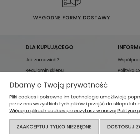
WYGODNE FORMY DOSTAWY
DLA KUPUJĄCEGO
INFORMA
Jak zamawiać?
Współpra
Regulamin sklepu
Polityka C
Formy płatności
Przetwar
Dbamy o Twoją prywatność
Formy dostawy
Blog
Pliki cookies i pokrewne im technologie umożliwiają p
Zwroty i reklamacje
Kontakt
przez nas wszystkich tych plików i przejść do sklepu lub
Więcej o plikach cookies przeczytasz w naszej Polityce 
ZAAKCEPTUJ TYLKO NIEZBĘDNE
DOSTOSUJ 