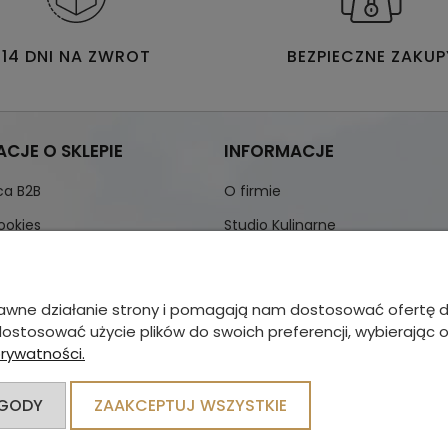
14 DNI NA ZWROT
BEZPIECZNE ZAKUP
CJE O SKLEPIE
INFORMACJE
ca B2B
O firmie
ookies
Studio Kulinarne
zanie danych osobowych
Realizacje bufetów
Showroom Warszawa
oprawne działanie strony i pomagają nam dostosować ofert
Showroom Wrocław
 dostosować użycie plików do swoich preferencji, wybierając 
prywatności.
Dystrybucja
Katalogi
ZGODY
ZAAKCEPTUJ WSZYSTKIE