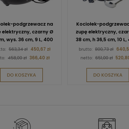
iołek-podgrzewacz na
Kociołek-podgrzewac
 elektryczny, czarny Ø
zupę elektryczny, cza
m, wys. 36 cm, 9 L, 400
38 cm, h 36,5 cm, 10 L,
W, 230V
550W, 230V
563,34 zł
450,67 zł
800,73 zł
640,5
tto:
brutto:
458,00 zł
366,40 zł
651,00 zł
520,80
to:
netto:
DO KOSZYKA
DO KOSZYKA