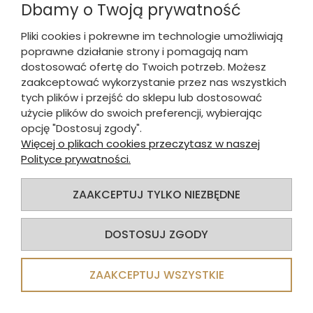
Dbamy o Twoją prywatność
Pliki cookies i pokrewne im technologie umożliwiają
poprawne działanie strony i pomagają nam
dostosować ofertę do Twoich potrzeb. Możesz
zaakceptować wykorzystanie przez nas wszystkich
tych plików i przejść do sklepu lub dostosować
użycie plików do swoich preferencji, wybierając
opcję "Dostosuj zgody".
Więcej o plikach cookies przeczytasz w naszej
Polityce prywatności.
ZAAKCEPTUJ TYLKO NIEZBĘDNE
DOSTOSUJ ZGODY
LENTO Widelczyk do deserów 158
mm/12
ZAAKCEPTUJ WSZYSTKIE
14,76 zł
brutto: