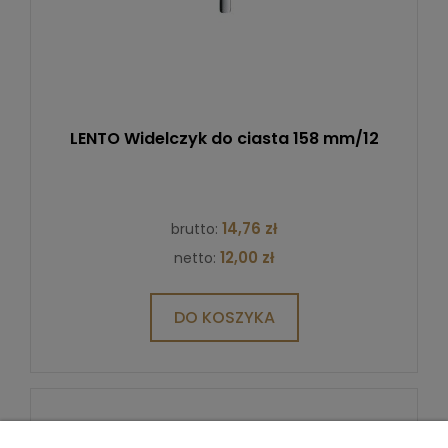
LENTO Widelczyk do ciasta 158 mm/12
14,76 zł
brutto:
12,00 zł
netto:
DO KOSZYKA