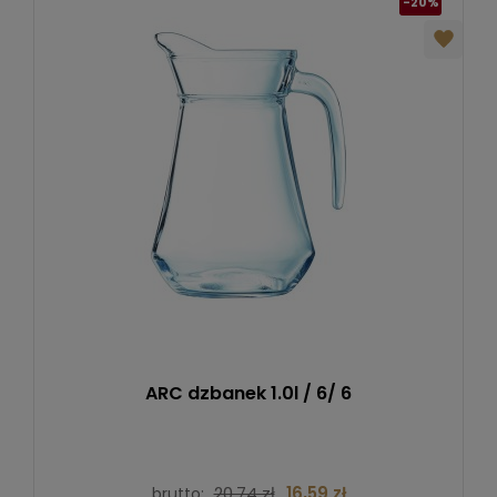
-20%
ARC dzbanek 1.0l / 6/ 6
20,74 zł
16,59 zł
brutto: