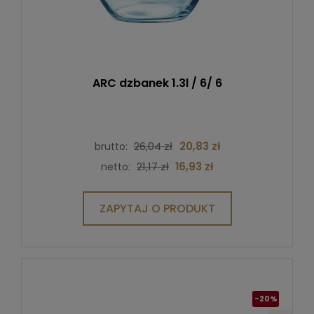
ARC dzbanek 1.3l / 6/ 6
26,04 zł
20,83 zł
brutto:
21,17 zł
16,93 zł
netto:
ZAPYTAJ O PRODUKT
-20%