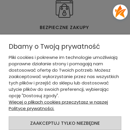
BEZPIECZNE ZAKUPY
Dbamy o Twoją prywatność
Pliki cookies i pokrewne im technologie umożliwiają
poprawne działanie strony i pomagają nam
WYGODNE & SZYBKIE PŁATNOŚCI
dostosować ofertę do Twoich potrzeb. Możesz
zaakceptować wykorzystanie przez nas wszystkich
tych plików i przejść do sklepu lub dostosować
DLA KUPUJĄCEGO
użycie plików do swoich preferencji, wybierając
opcję "Dostosuj zgody".
INFORMACJE O SKLEPIE
Więcej o plikach cookies przeczytasz w naszej
Polityce prywatności.
INFORMACJE
ZAAKCEPTUJ TYLKO NIEZBĘDNE