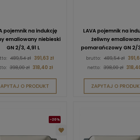
A pojemnik na indukcję
LAVA pojemnik na indu
ny emaliowany niebieski
żeliwny emaliowan
GN 2/3, 4,91 L
pomarańczowy GN 2/3,
L
489,54 zł
391,63 zł
489,54 zł
391,6
tto:
brutto:
398,00 zł
318,40 zł
398,00 zł
318,40
tto:
netto:
ZAPYTAJ O PRODUKT
ZAPYTAJ O PRODUK
-20%