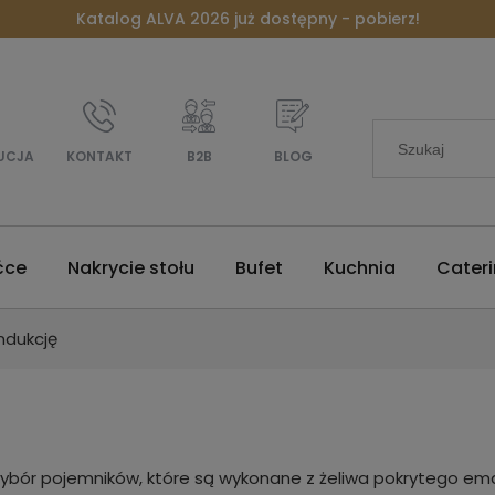
Katalog ALVA 2026 już dostępny - pobierz!
UCJA
KONTAKT
B2B
BLOG
ćce
Nakrycie stołu
Bufet
Kuchnia
Cater
indukcję
i wybór pojemników, które są wykonane z żeliwa pokrytego ema