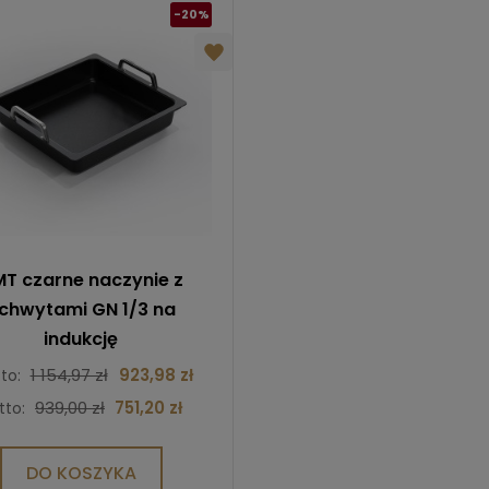
-20%
T czarne naczynie z
chwytami GN 1/3 na
indukcję
1 154,97 zł
923,98 zł
tto:
939,00 zł
751,20 zł
tto:
DO KOSZYKA