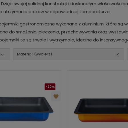
zięki swojej solidnej konstrukcji i doskonałym właściwości
ia utrzymanie potraw w odpowiedniej temperaturze.
 pojemniki gastronomiczne wykonane z aluminium, które są w
ne do smażenia, pieczenia, przechowywania oraz wystawian
i, pojemniki te są trwałe i wytrzymałe, idealne do intensywne
Materiał: (wybierz)
-20%