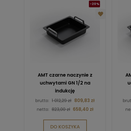
-20%
AMT czarne naczynie z
AM
uchwytami GN 1/2 na
u
indukcję
1 012,29 zł
809,83 zł
brutto:
bru
823,00 zł
658,40 zł
netto:
ne
DO KOSZYKA