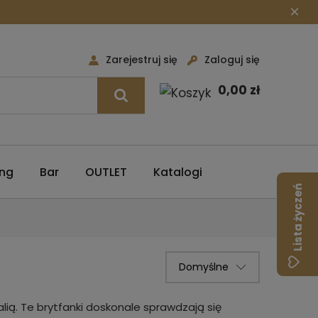
×
Zarejestruj się
Zaloguj się
0,00 zł
ing
Bar
OUTLET
Katalogi
Lista życzeń
lią. Te brytfanki doskonale sprawdzają się