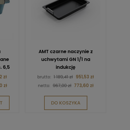
a
AMT czarne naczynie z
wane
uchwytami GN 1/1 na
. 6,5
indukcję
ski
2 zł
1 189,41 zł
951,53 zł
brutto:
0 zł
967,00 zł
773,60 zł
netto:
T
DO KOSZYKA