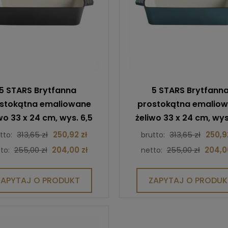
5 STARS Brytfanna
5 STARS Brytfann
stokątna emaliowane
prostokątna emalio
wo 33 x 24 cm, wys. 6,5
żeliwo 33 x 24 cm, wys
 3,5 l kolor grafitowy
cm, 3,5 l kolor niebie
313,65 zł
250,92 zł
313,65 zł
250,9
tto:
brutto:
255,00 zł
204,00 zł
255,00 zł
204,0
to:
netto:
ZAPYTAJ O PRODUKT
ZAPYTAJ O PRODUK