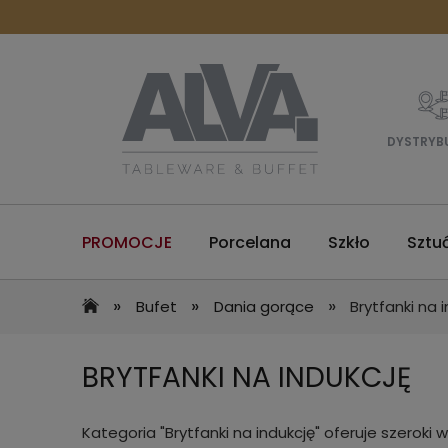
DYSTRYB
PROMOCJE
Porcelana
Szkło
Sztu
»
»
»
Bufet
Dania gorące
Brytfanki na 
BRYTFANKI NA INDUKCJĘ
Kategoria "Brytfanki na indukcję" oferuje szerok