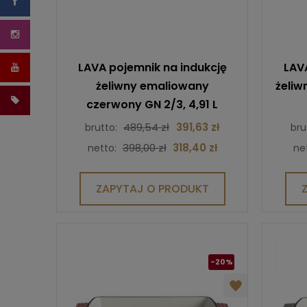
LAVA pojemnik na indukcję
LAV
żeliwny emaliowany
żeliw
czerwony GN 2/3, 4,91 L
489,54 zł
391,63 zł
brutto:
bru
398,00 zł
318,40 zł
netto:
ne
ZAPYTAJ O PRODUKT
-20%