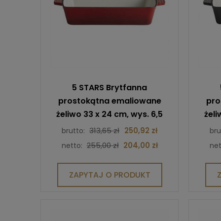
5 STARS Brytfanna
prostokątna emaliowane
pro
żeliwo 33 x 24 cm, wys. 6,5
żeli
cm, 3,5 l kolor czerwony
cm,
313,65 zł
250,92 zł
brutto:
bru
255,00 zł
204,00 zł
netto:
net
ZAPYTAJ O PRODUKT