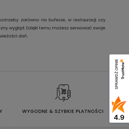
 potrzeby zarówno na bufecie, w restauracji czy
etyczny wygląd. Dzięki temu możesz serwować swoje
wieżości dań.
SPRAWDŹ OPINIE
Y
WYGODNE & SZYBKIE PŁATNOŚCI
4.9