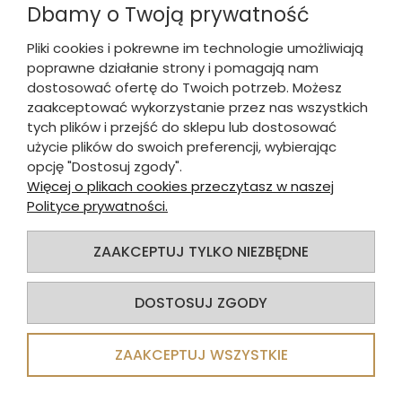
Dbamy o Twoją prywatność
Pliki cookies i pokrewne im technologie umożliwiają
poprawne działanie strony i pomagają nam
WYGODNE & SZYBKIE PŁATNOŚCI
dostosować ofertę do Twoich potrzeb. Możesz
zaakceptować wykorzystanie przez nas wszystkich
tych plików i przejść do sklepu lub dostosować
DLA KUPUJĄCEGO
użycie plików do swoich preferencji, wybierając
opcję "Dostosuj zgody".
INFORMACJE O SKLEPIE
Więcej o plikach cookies przeczytasz w naszej
Polityce prywatności.
INFORMACJE
ZAAKCEPTUJ TYLKO NIEZBĘDNE
© 2025
Alva Sp. z o.o.
. Wszelkie prawa zastrzeżone.
DOSTOSUJ ZGODY
Sklep internetowy Shoper.pl
ZAAKCEPTUJ WSZYSTKIE
POKAŻ PEŁNĄ WERSJĘ STRONY