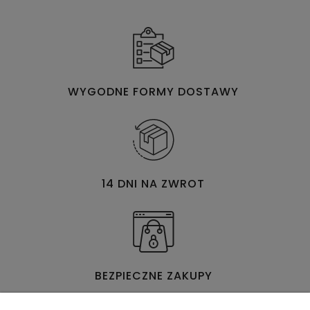
WYGODNE FORMY DOSTAWY
14 DNI NA ZWROT
BEZPIECZNE ZAKUPY