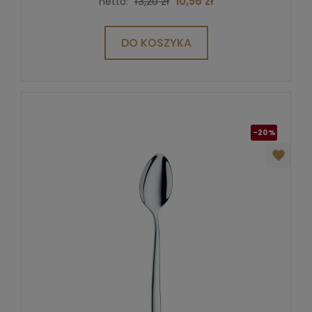
13,20 zł
10,56 zł
netto:
DO KOSZYKA
-20%