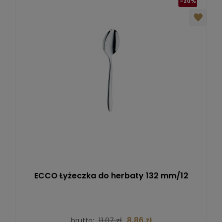
-20%
ECCO Łyżeczka do herbaty 132 mm/12
11,07 zł
8,86 zł
brutto: