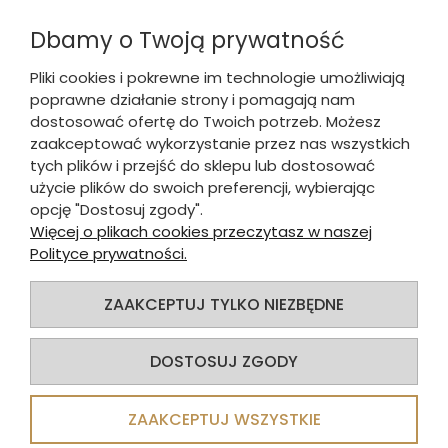
Dbamy o Twoją prywatność
Pliki cookies i pokrewne im technologie umożliwiają
poprawne działanie strony i pomagają nam
WYGODNE & SZYBKIE PŁATNOŚCI
dostosować ofertę do Twoich potrzeb. Możesz
zaakceptować wykorzystanie przez nas wszystkich
tych plików i przejść do sklepu lub dostosować
DLA KUPUJĄCEGO
użycie plików do swoich preferencji, wybierając
opcję "Dostosuj zgody".
INFORMACJE O SKLEPIE
Więcej o plikach cookies przeczytasz w naszej
Polityce prywatności.
INFORMACJE
ZAAKCEPTUJ TYLKO NIEZBĘDNE
© 2025
Alva Sp. z o.o.
. Wszelkie prawa zastrzeżone.
DOSTOSUJ ZGODY
Sklep internetowy Shoper.pl
ZAAKCEPTUJ WSZYSTKIE