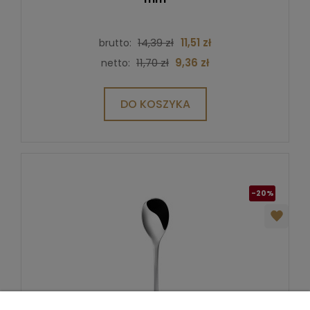
14,39 zł
11,51 zł
brutto:
11,70 zł
9,36 zł
netto:
DO KOSZYKA
-20%