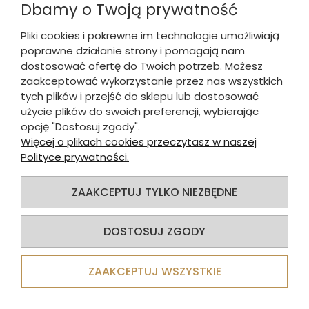
Dbamy o Twoją prywatność
Pliki cookies i pokrewne im technologie umożliwiają
poprawne działanie strony i pomagają nam
dostosować ofertę do Twoich potrzeb. Możesz
zaakceptować wykorzystanie przez nas wszystkich
tych plików i przejść do sklepu lub dostosować
użycie plików do swoich preferencji, wybierając
BACCHUS CR Łyżka koktajlowa 199 mm
opcję "Dostosuj zgody".
Więcej o plikach cookies przeczytasz w naszej
Polityce prywatności.
6,52 zł
5,22 zł
brutto:
ZAAKCEPTUJ TYLKO NIEZBĘDNE
5,30 zł
4,24 zł
netto:
DOSTOSUJ ZGODY
DO KOSZYKA
ZAAKCEPTUJ WSZYSTKIE