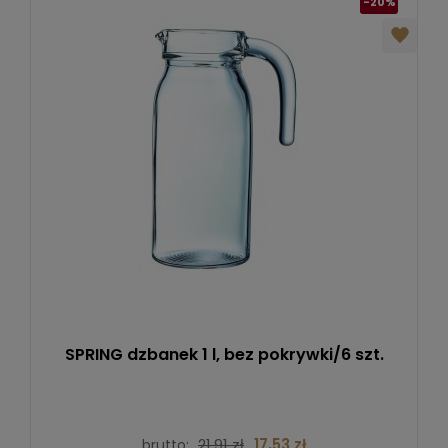
-20%
SPRING dzbanek 1 l, bez pokrywki/6 szt.
21,91 zł
17,53 zł
brutto: