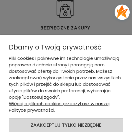
BEZPIECZNE ZAKUPY
Dbamy o Twoją prywatność
Pliki cookies i pokrewne im technologie umożliwiają
poprawne działanie strony i pomagają nam
WYGODNE & SZYBKIE PŁATNOŚCI
dostosować ofertę do Twoich potrzeb. Możesz
zaakceptować wykorzystanie przez nas wszystkich
tych plików i przejść do sklepu lub dostosować
DLA KUPUJĄCEGO
użycie plików do swoich preferencji, wybierając
opcję "Dostosuj zgody".
INFORMACJE O SKLEPIE
Więcej o plikach cookies przeczytasz w naszej
Polityce prywatności.
INFORMACJE
ZAAKCEPTUJ TYLKO NIEZBĘDNE