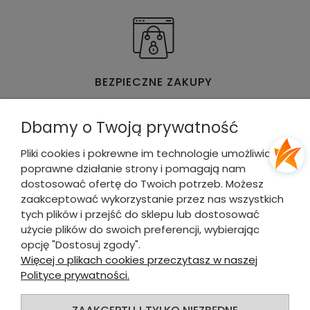
BEZPIECZNE ZAKUPY
Dbamy o Twoją prywatność
Pliki cookies i pokrewne im technologie umożliwiają
poprawne działanie strony i pomagają nam
WYGODNE & SZYBKIE PŁATNOŚCI
dostosować ofertę do Twoich potrzeb. Możesz
zaakceptować wykorzystanie przez nas wszystkich
tych plików i przejść do sklepu lub dostosować
DLA KUPUJĄCEGO
użycie plików do swoich preferencji, wybierając
opcję "Dostosuj zgody".
INFORMACJE O SKLEPIE
Więcej o plikach cookies przeczytasz w naszej
Polityce prywatności.
INFORMACJE