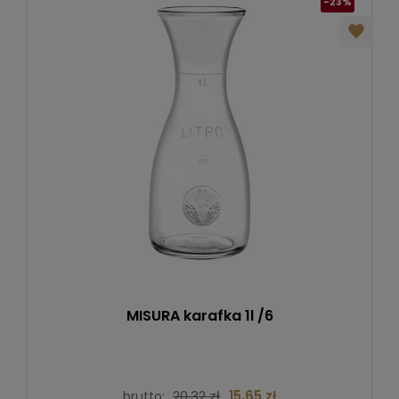
-23%
MISURA karafka 1l /6
20,32 zł
15,65 zł
brutto: