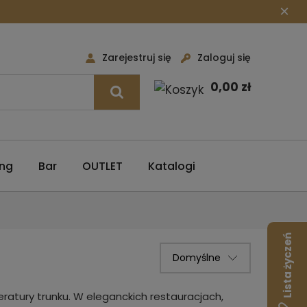
×
Zarejestruj się
Zaloguj się
0,00 zł
ing
Bar
OUTLET
Katalogi
Lista życzeń
ratury trunku. W eleganckich restauracjach,