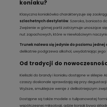
koniaku?
Klasyczna koniakówka charakteryzuje się zaokrąg
szlachetnych destylatów
. Szeroka, baniasta 
Zwężenie w górnej partii zatrzymuje unoszące si
nut zapachowych, które w niewłaściwym naczyniu 
Trunek nalewa się jedynie do poziomu jednej
delikatnie podgrzewa alkohol, uwydatniając jego
Od tradycji do nowoczesnośc
Kieliszki do brandy i koniaku dostępne w sklepie 
czaszy doskonale sprawdzają się przy degustacji
Wyższe, smuklejsze wersje z delikatniejszym zwęż
Dostępne są także modele o tulipanowatej formie
współczesnej miksologii, gdzie koniak bywa skła