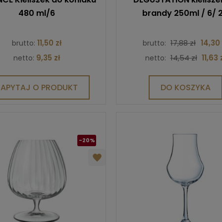
480 ml/6
brandy 250ml / 6/ 
11,50 zł
17,88 zł
14,30 
brutto:
brutto:
9,35 zł
14,54 zł
11,63 
netto:
netto:
ZAPYTAJ O PRODUKT
DO KOSZYKA
-20%