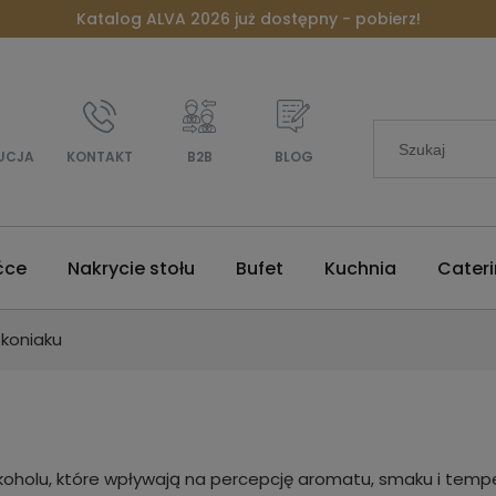
Katalog ALVA 2026 już dostępny - pobierz!
UCJA
KONTAKT
B2B
BLOG
ćce
Nakrycie stołu
Bufet
Kuchnia
Cater
o koniaku
lkoholu, które wpływają na percepcję aromatu, smaku i tempe