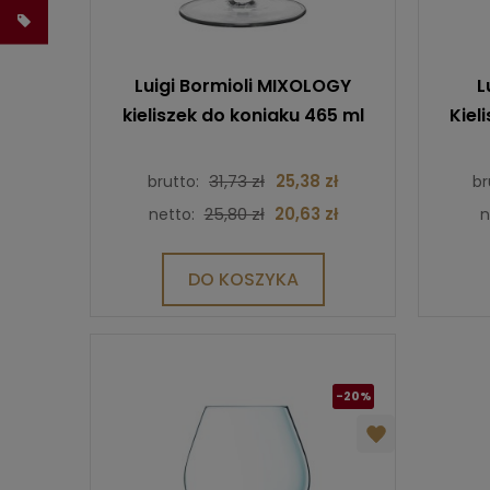
Luigi Bormioli MIXOLOGY
L
kieliszek do koniaku 465 ml
Kiel
31,73 zł
25,38 zł
brutto:
br
25,80 zł
20,63 zł
netto:
n
DO KOSZYKA
-20%