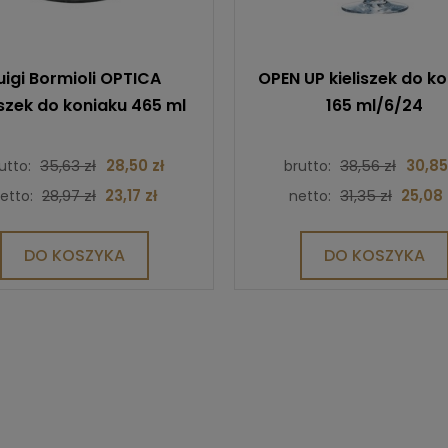
uigi Bormioli OPTICA
OPEN UP kieliszek do k
iszek do koniaku 465 ml
165 ml/6/24
35,63 zł
28,50 zł
38,56 zł
30,85
utto:
brutto:
28,97 zł
23,17 zł
31,35 zł
25,08 
etto:
netto:
DO KOSZYKA
DO KOSZYKA