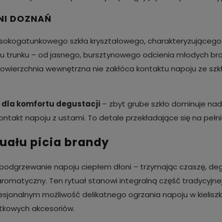
NI DOZNAŃ
wysokogatunkowego szkła kryształowego, charakteryzującego s
ru trunku – od jasnego, bursztynowego odcienia młodych br
powierzchnia wewnętrzna nie zakłóca kontaktu napoju ze s
 dla komfortu degustacji
– zbyt grube szkło dominuje nad 
ntakt napoju z ustami. To detale przekładające się na pełn
tuału picia brandy
e podgrzewanie napoju ciepłem dłoni – trzymając czaszę, de
 aromatyczny. Ten rytuał stanowi integralną część tradycyjne
ofesjonalnym możliwość delikatnego ogrzania napoju w kieli
tkowych akcesoriów.