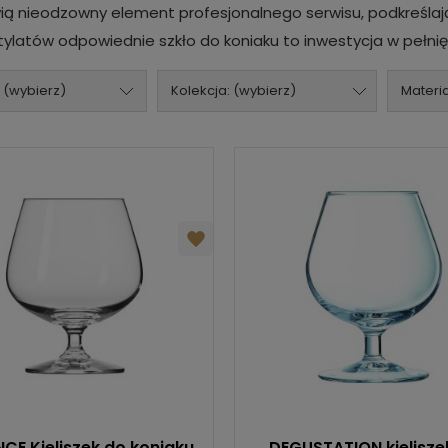
 nieodzowny element profesjonalnego serwisu, podkreślając p
atów odpowiednie szkło do koniaku to inwestycja w pełni
 (wybierz)
Kolekcja: (wybierz)
Materia
CE Kieliszek do koniaku
DEGUSTATION kielisze