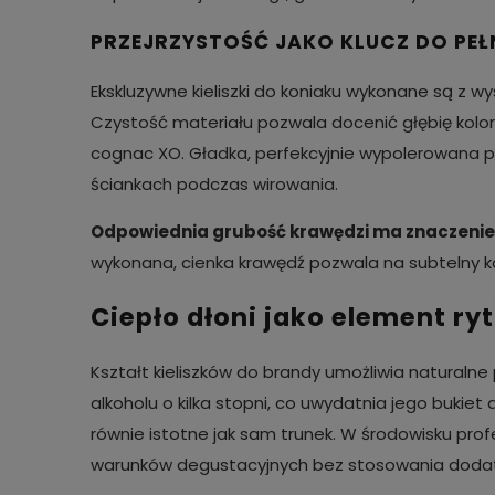
PRZEJRZYSTOŚĆ JAKO KLUCZ DO PEŁ
Ekskluzywne kieliszki do koniaku wykonane są z 
Czystość materiału pozwala docenić głębię kolo
cognac XO. Gładka, perfekcyjnie wypolerowana 
ściankach podczas wirowania.
Odpowiednia grubość krawędzi ma znaczenie
wykonana, cienka krawędź pozwala na subtelny ko
Ciepło dłoni jako element ry
Kształt kieliszków do brandy umożliwia naturaln
alkoholu o kilka stopni, co uwydatnia jego bukiet
równie istotne jak sam trunek. W środowisku pr
warunków degustacyjnych bez stosowania doda