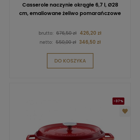
Casserole naczynie okrągłe 6,7 l, Ø28
cm, emaliowane żeliwo pomarańczowe
676,50 zł
426,20 zł
brutto:
550,00 zł
346,50 zł
netto:
DO KOSZYKA
-37%