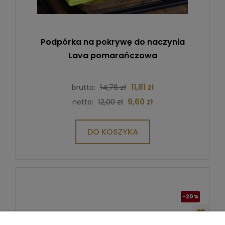
Podpórka na pokrywę do naczynia
Lava pomarańczowa
14,76 zł
11,81 zł
brutto:
12,00 zł
9,60 zł
netto:
DO KOSZYKA
-20%