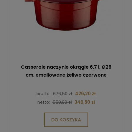
Casserole naczynie okrągłe 6,7 l, Ø28
cm, emaliowane żeliwo czerwone
676,50 zł
426,20 zł
brutto:
550,00 zł
346,50 zł
netto:
DO KOSZYKA