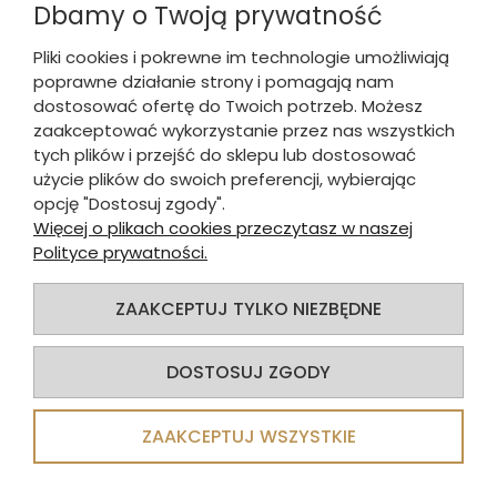
Dbamy o Twoją prywatność
Pliki cookies i pokrewne im technologie umożliwiają
poprawne działanie strony i pomagają nam
dostosować ofertę do Twoich potrzeb. Możesz
zaakceptować wykorzystanie przez nas wszystkich
tych plików i przejść do sklepu lub dostosować
użycie plików do swoich preferencji, wybierając
opcję "Dostosuj zgody".
Więcej o plikach cookies przeczytasz w naszej
Polityce prywatności.
ZAAKCEPTUJ TYLKO NIEZBĘDNE
Czarna, metalowa podstawa GN 2/3,
35,4 x 32,5 x 17,6 cm
DOSTOSUJ ZGODY
135,30 zł
108,24 zł
brutto:
ZAAKCEPTUJ WSZYSTKIE
110,00 zł
88,00 zł
netto: