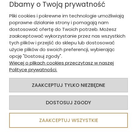
Dbamy o Twoją prywatność
19,19 zł
15,35 zł
brutto:
Pliki cookies i pokrewne im technologie umożliwiają
15,60 zł
12,48 zł
netto:
poprawne działanie strony i pomagają nam
dostosować ofertę do Twoich potrzeb. Możesz
DO KOSZYKA
zaakceptować wykorzystanie przez nas wszystkich
tych plików i przejść do sklepu lub dostosować
użycie plików do swoich preferencji, wybierając
opcję "Dostosuj zgody".
Więcej o plikach cookies przeczytasz w naszej
Polityce prywatności.
-20%
ZAAKCEPTUJ TYLKO NIEZBĘDNE
DOSTOSUJ ZGODY
ZAAKCEPTUJ WSZYSTKIE