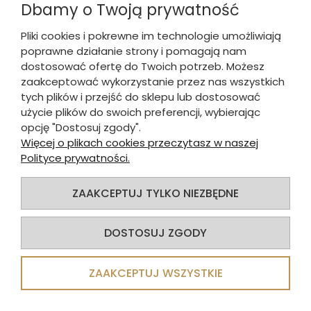
Dbamy o Twoją prywatność
Pliki cookies i pokrewne im technologie umożliwiają
poprawne działanie strony i pomagają nam
dostosować ofertę do Twoich potrzeb. Możesz
zaakceptować wykorzystanie przez nas wszystkich
Kosz do mycia tac termicznych 50 x 50
tych plików i przejść do sklepu lub dostosować
cm
użycie plików do swoich preferencji, wybierając
opcję "Dostosuj zgody".
Więcej o plikach cookies przeczytasz w naszej
507,99 zł
218,44 zł
brutto:
Polityce prywatności.
413,00 zł
177,59 zł
netto:
ZAAKCEPTUJ TYLKO NIEZBĘDNE
DO KOSZYKA
DOSTOSUJ ZGODY
ZAAKCEPTUJ WSZYSTKIE
-20%