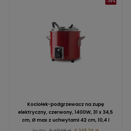
-20%
Kociołek-podgrzewacz na zupę
elektryczny, czerwony, 1400W, 31 x 34,5
cm, Ø max z uchwytami 42 cm, 10,4 l
5 431,68 zł
4 345,34 zł
brutto: