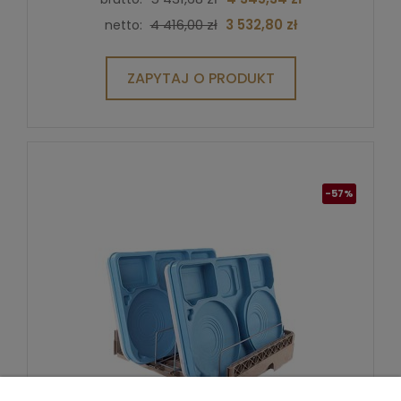
4 416,00 zł
3 532,80 zł
netto:
ZAPYTAJ O PRODUKT
-57%